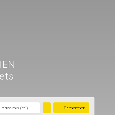
IEN
ets
Rechercher
urface min (m²)