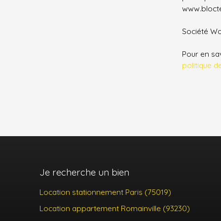
permettant de rejoindre rapidement le centre de
www.bloctel
la capitale tout en savourant l'esprit "village" de
l'Est parisien. Ce bien recherché réunissant tous
Société Wor
les critères essentiels est une opportunité à ne
pas manquer : contactez dès aujourd'hui notre
Pour en sav
équipe CIP pour planifier votre visite !
politique d
Je recherche un bien
Location stationnement Paris (75019)
Location appartement Romainville (93230)