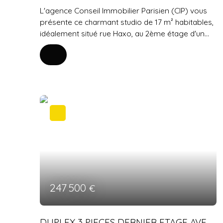
L'agence Conseil Immobilier Parisien (CIP) vous
présente ce charmant studio de 17 m² habitables,
idéalement situé rue Haxo, au 2ème étage d'un
immeuble ancien bien entretenu. Le studio est
optimisé sans aucune perte de place et est idéal
pour un premier achat ou un investissement
locatif de premier choix. La pièce de vie
lumineuse est magnifiée par un véritable parquet
en chêne chaleureux et dispose d'une grande
fenêtre en double vitrage avec stores jour/nuit
intégrés. Elle s'ouvre sur un espace cuisine équipé
fonctionnel et astucieux comprenant des plaques
de cuisson, un réfrigérateur, des rangements
hauts et bas, le tout souligné par une jolie
crédence en carreaux de métro. La salle d'eau
contemporaine propose quant à elle un espace
247 500
€
douche impeccable à l'esprit très parisien en
faïence métro blanche, avec un meuble vasque
moderne, un miroir éclairé et un WC suspendu
DUPLEX 3 PIECES DERNIER ETAGE AVEC