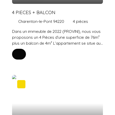
4 PIECES + BALCON
Charenton-le-Pont 94220
4
pièces
Dans un immeuble de 2022 (PROVINI), nous vous
proposons un 4 Pièces d’une superficie de 76m²
plus un balcon de 4m² L’appartement se situe au
2ᵉ étage et se compose suit : Le séjour de 28 m²,
ouvert sur la cuisine américaine aménagée et
équipée, vous invite à partager des moments
conviviaux en famille ou entre amis. Les trois
chambres, dont une suite parentale avec salle de
bains privative, vous offrent un espace de repos
confortable et intimiste. Cet appartement
dispose également d'une salle d'eau, de deux WC
indépendants, d'un balcon de 4 m² et d'une place
de stationnement intérieure. Situé à 5 minutes à
pied du bus 111, du métro 8, de plusieurs crèches,
maternelles, écoles élémentaires et collèges,