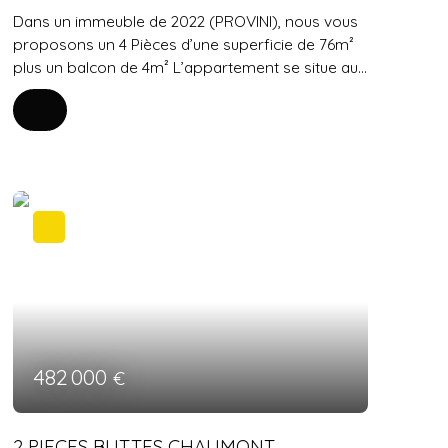
Dans un immeuble de 2022 (PROVINI), nous vous
proposons un 4 Pièces d’une superficie de 76m²
plus un balcon de 4m² L’appartement se situe au
2ᵉ étage et se compose suit : Le séjour de 28 m²,
ouvert sur la cuisine américaine aménagée et
équipée, vous invite à partager des moments
conviviaux en famille ou entre amis. Les trois
chambres, dont une suite parentale avec salle de
bains privative, vous offrent un espace de repos
confortable et intimiste. Cet appartement
dispose également d'une salle d'eau, de deux WC
indépendants, d'un balcon de 4 m²; De plus, Un
emplacement de stationnement est disponible
en supplément. Situé à 5 minutes à pied du bus
111, du métro 8, de plusieurs crèches, maternelles,
écoles élémentaires et collèges, vous bénéficiez
482 000
€
d'un emplacement privilégié. N'hésitez pas à
contacter l'agence CONSEIL IMMOBILIER PARISIEN
pour organiser une visite
2 PIECES BUTTES CHAUMONT