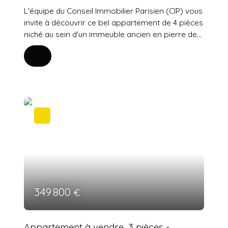
L'équipe du Conseil Immobilier Parisien (CIP) vous
invite à découvrir ce bel appartement de 4 pièces
niché au sein d'un immeuble ancien en pierre de
taille au cachet préservé. Positionné au cœur du
secteur très dynamique de Pantin Église, aux
portes de nos quartiers de l'Est parisien, ce bien
bénéficie d'un emplacement de choix,
directement connecté aux commerces, aux lignes
de transport et à l'animation urbaine. Baigné de
clarté tout au long de la journée, ce lieu de vie se
distingue par sa configuration entièrement
traversante et sa belle double exposition. Il
développe une superficie privative de 78,20 m²
Loi Carrez pour 79,05 m² au sol. L'entrée distribue
un parfait plan en étoile, sans perte de place,
dévoilant quatre pièces lumineuses magnifiées
349 800
€
par une belle hauteur sous plafond. Entièrement
modulables selon vos projets, ces espaces sont
idéaux pour configurer des chambres
Appartement à vendre, 3 pièces -