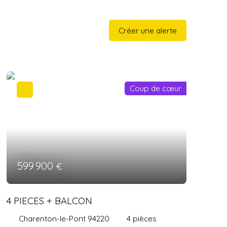
Créer une alerte
Coup de cœur
599 900
€
4 PIECES + BALCON
Charenton-le-Pont 94220
4
pièces