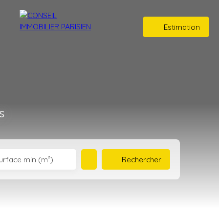
Estimation
s
Rechercher
urface min (m²)