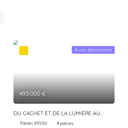
A voir absolument
495 000
€
DU CACHET ET DE LA LUMIÈRE AU
CŒUR DE PANTIN ÉGLISE
Pantin 93500
4
pièces