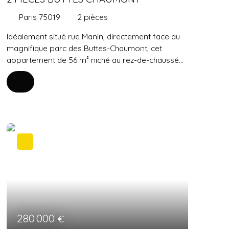
Paris 75019
2
pièces
Idéalement situé rue Manin, directement face au
magnifique parc des Buttes-Chaumont, cet
appartement de 56 m² niché au rez-de-chaussée
d’un somptueux immeuble en pierre de taille
propose un cadre de vie parisien privilégié et
verdoyant. Bénéficiant d'une accessibilité parfaite
de plain-pied, ce bien rare séduit dès l'entrée par
ses volumes généreux et tout le cachet de
l'ancien, mis en valeur par un superbe parquet en
chêne massif et d'élégantes boiseries en
soubassement. La grande pièce de réception,
particulièrement chaleureuse, profite d’une
lumière douce et d’une vue apaisante sur les
arbres du parc, créant un véritable écran de
nature au quotidien tout en communiquant de
façon très fluide avec une cuisine indépendante
280 000
€
aménagée, astucieusement dotée d'une