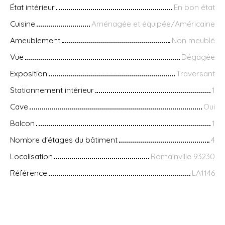
État intérieur
En bon état
Cuisine
Aménagée et équipée/Américaine
Ameublement
Non meublé
Vue
Dégagée
Exposition
Traversant
Stationnement intérieur
1
Cave
Oui
Balcon
1
Nombre d'étages du bâtiment
4
Localisation
Romainville 93230
Référence
LA1146