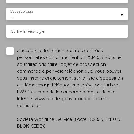
Vous souhaitez
-
Votre message
J'accepte le traitement de mes données
personnelles conformément au RGPD. Si vous ne
souhaitez pas faire l'objet de prospection
commerciale par voie téléphonique, vous pouvez
vous inscrire gratuitement sur la liste d'opposition
au démarchage téléphonique, prévu par l'article
L223-1 du code de la consommation, sur le site
Internet www.bloctel.gouv.fr ou par courrier
adressé à :
Société Worldline, Service Bloctel, CS 61311, 41013
BLOIS CEDEX.