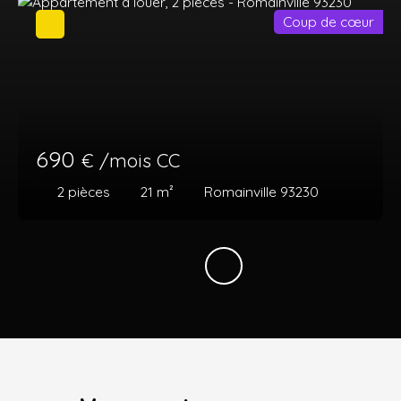
Coup de cœur
690
€ /mois CC
2
pièces
21
m²
Romainville 93230