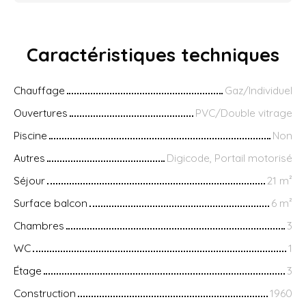
Caractéristiques
techniques
Chauffage
Gaz/Individuel
Ouvertures
PVC/Double vitrage
Piscine
Non
Autres
Digicode, Portail motorisé
Séjour
21
m²
Surface balcon
6
m²
Chambres
3
WC
1
Étage
3
Construction
1960