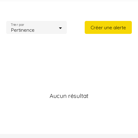
Type de bien
Maison
Trier par
Créer une alerte
Localisation
Pertinence
Loyer max (€/mois)
Surface min (m²)
Rechercher
Aucun résultat