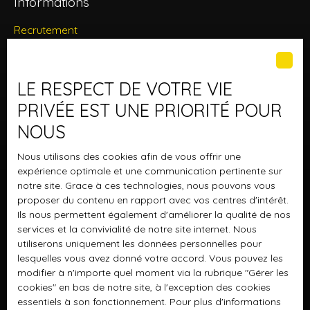
Informations
Recrutement
Nos honoraires
Mentions légales
LE RESPECT DE VOTRE VIE
Politique de confidentialité
PRIVÉE EST UNE PRIORITÉ POUR
Plan du site
NOUS
Gérer les cookies
Nous utilisons des cookies afin de vous offrir une
Propulsé par
expérience optimale et une communication pertinente sur
notre site. Grace à ces technologies, nous pouvons vous
proposer du contenu en rapport avec vos centres d'intérêt.
Ils nous permettent également d'améliorer la qualité de nos
services et la convivialité de notre site internet. Nous
utiliserons uniquement les données personnelles pour
+33 1 42 00 22 22
lesquelles vous avez donné votre accord. Vous pouvez les
modifier à n'importe quel moment via la rubrique ″Gérer les
cookies″ en bas de notre site, à l'exception des cookies
essentiels à son fonctionnement. Pour plus d'informations
289 rue de Belleville