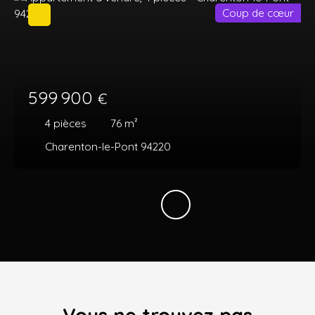
Coup de cœur
599 900
€
4
pièces
76
m²
Charenton-le-Pont 94220