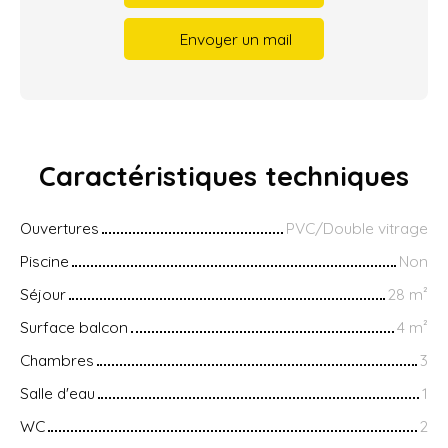
Envoyer un mail
Caractéristiques
techniques
Ouvertures
PVC/Double vitrage
Piscine
Non
Séjour
28
m²
Surface balcon
4
m²
Chambres
3
Salle d'eau
1
WC
2