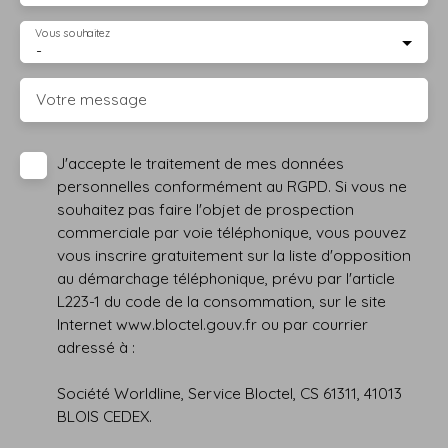
Vous souhaitez
-
Votre message
J'accepte le traitement de mes données
personnelles conformément au RGPD. Si vous ne
souhaitez pas faire l'objet de prospection
commerciale par voie téléphonique, vous pouvez
vous inscrire gratuitement sur la liste d'opposition
au démarchage téléphonique, prévu par l'article
L223-1 du code de la consommation, sur le site
Internet www.bloctel.gouv.fr ou par courrier
adressé à :
Société Worldline, Service Bloctel, CS 61311, 41013
BLOIS CEDEX.