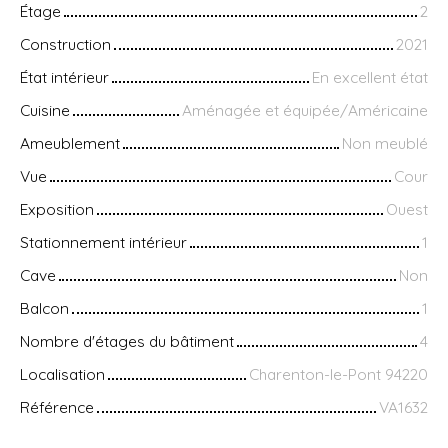
Étage
2
Construction
2021
État intérieur
En excellent état
Cuisine
Aménagée et équipée/Américaine
Ameublement
Non meublé
Vue
Cour
Exposition
Ouest
Stationnement intérieur
1
Cave
Non
Balcon
1
Nombre d'étages du bâtiment
4
Localisation
Charenton-le-Pont 94220
Référence
VA1632