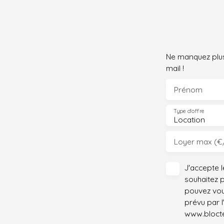
Ne manquez plus
mail !
Prénom
Type d'offre
Location
Loyer max (€
J'accepte 
souhaitez 
pouvez vou
prévu par l
www.bloctel