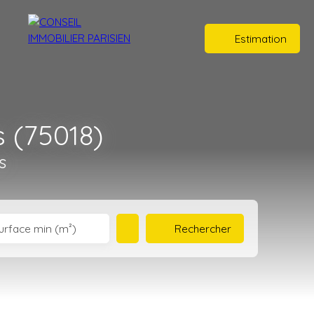
Estimation
 (75018)
s
Rechercher
urface min (m²)