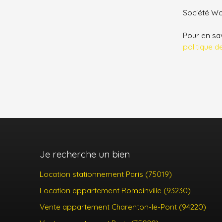
Société Wor
Pour en sav
politique d
Je recherche un bien
Location stationnement Paris (75019)
Location appartement Romainville (93230)
Vente appartement Charenton-le-Pont (94220)